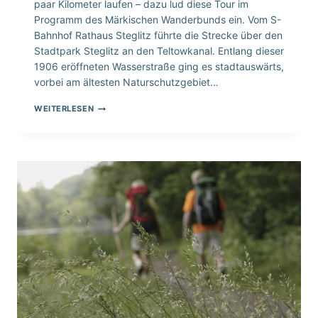
paar Kilometer laufen – dazu lud diese Tour im
Programm des Märkischen Wanderbunds ein. Vom S-
Bahnhof Rathaus Steglitz führte die Strecke über den
Stadtpark Steglitz an den Teltowkanal. Entlang dieser
1906 eröffneten Wasserstraße ging es stadtauswärts,
vorbei am ältesten Naturschutzgebiet…
ZUM
WEITERLESEN
TAG
DES
WANDERNS
–
FEIERABENDTOUR
AM
TELTOWKANAL