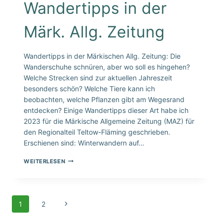
Wandertipps in der
Märk. Allg. Zeitung
Wandertipps in der Märkischen Allg. Zeitung: Die
Wanderschuhe schnüren, aber wo soll es hingehen?
Welche Strecken sind zur aktuellen Jahreszeit
besonders schön? Welche Tiere kann ich
beobachten, welche Pflanzen gibt am Wegesrand
entdecken? Einige Wandertipps dieser Art habe ich
2023 für die Märkische Allgemeine Zeitung (MAZ) für
den Regionalteil Teltow-Fläming geschrieben.
Erschienen sind: Winterwandern auf…
WANDERTIPPS
WEITERLESEN
IN
DER
MÄRK.
ALLG.
Seitennavigation
ZEITUNG
1
2
Nächste
Seite