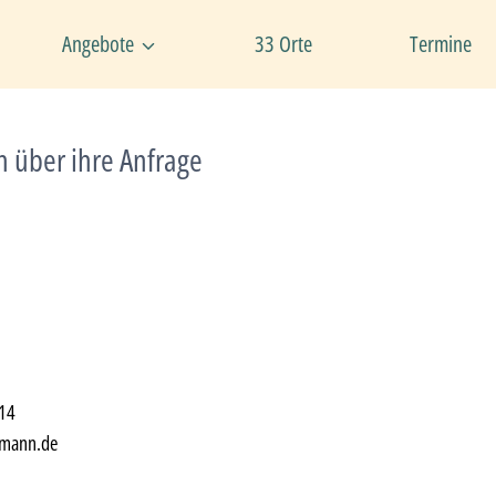
Angebote
33 Orte
Termine
h über ihre Anfrage
n
114
rmann.de