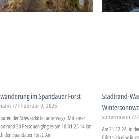
rwanderung im Spandauer Forst
Stadtrand-Wa
rmann
Februar 9, 2025
Wintersonnw
suherrmann
Spuren der Schwarzkittel unterwegs: Mit einer
on rund 30 Personen ging es am 18.01.25 14 km
Am 21.12.24, in d
ch den Spandauer Forst. Am
führte ich eine ku