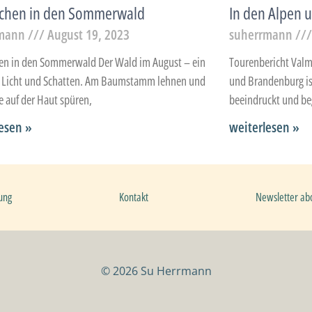
uchen in den Sommerwald
In den Alpen 
rmann
August 19, 2023
suherrmann
en in den Sommerwald Der Wald im August – ein
Tourenbericht Valm
s Licht und Schatten. Am Baumstamm lehnen und
und Brandenburg ist
e auf der Haut spüren,
beeindruckt und beg
esen »
weiterlesen »
ung
Kontakt
Newsletter ab
© 2026 Su Herrmann