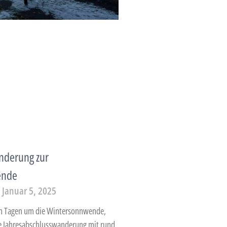
nderung zur
ende
Januar 5, 2025
en Tagen um die Wintersonnwende,
rze Jahresabschlusswanderung mit rund